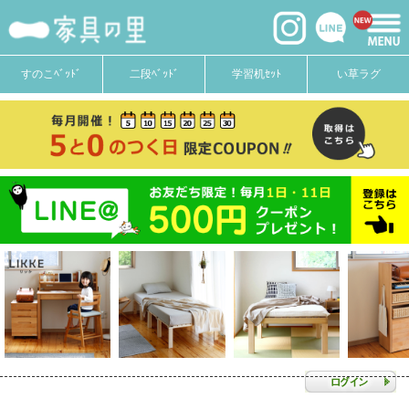
すのこﾍﾞｯﾄﾞ
二段ﾍﾞｯﾄﾞ
学習机ｾｯﾄ
い草ラグ