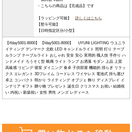
・こちらの商品は【完成品】です
【ラッピング可能】
詳しくはこちら
【熨斗可能】
【日時指定区分/小型】
【rfday5001-8000】 【fday5001-8000】 UYUNI LIGHTING ウユニラ
イティング デンマーク 北欧 LED キャンドルライト 照明 灯り テーブ
ルランプ テーブルライト おしゃれ 安全 安心 実用的 職人技 手作り ハ
ンドメイド ろうそく型 蝋燭 ライト ランプ お洒落 モダン 上品 上質
高級感 リビング 寝室 ダイニング 食卓 子供部屋 機能的 揺らぎ リラッ
クス エレガント 3Dフレイム コードレス ワイヤレス 電池式 持ち運び
卓上 コンパクト 明かり ライティング オブジェ 飾り ディスプレイ イ
ンテリア ギフト 贈り物 プレゼント 誕生日 クリスマス お祝い 結婚祝
い 内祝い 新築祝い 女性 男性 メンズ レディース