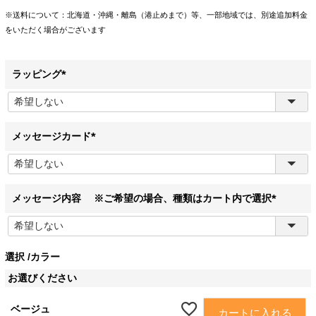
※送料について：北海道・沖縄・離島（港止めまで）等、一部地域では、別途追加料金
をいただく場合がございます
ラッピング
(
必
須
)
メッセージカード
(
必
須
)
メッセージ内容 ※ご希望の場合、種類はカート内で選択
(
必
須
選択
カラー
)
お選びください
ベージュ
カートに入れる