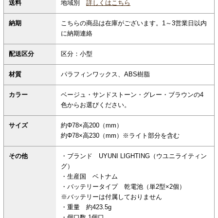
地域別
詳しくはこちら
送料
納期
こちらの商品は在庫がございます。1～3営業日以内
に納期連絡
配送区分
区分：小型
材質
パラフィンワックス、ABS樹脂
カラー
ベージュ・サンドストーン・グレー・ブラウンの4
色からお選びください。
サイズ
約Φ78×高200（mm）
約Φ78×高230（mm）※ライト部分を含む
その他
・ブランド UYUNI LIGHTING（ウユニライティン
グ）
・生産国 ベトナム
・バッテリータイプ 乾電池（単2型×2個）
※バッテリーは付属しておりません
・重量 約423.5g
・個口数 1個口