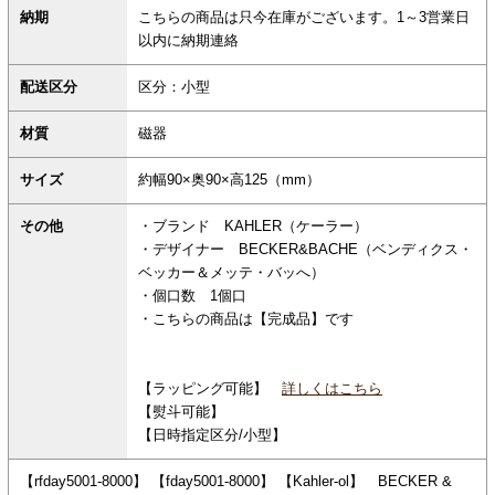
納期
こちらの商品は只今在庫がございます。1～3営業日
以内に納期連絡
配送区分
区分：小型
材質
磁器
サイズ
約幅90×奥90×高125（mm）
その他
・ブランド KAHLER（ケーラー）
・デザイナー BECKER&BACHE（ベンディクス・
ベッカー＆メッテ・バッへ）
・個口数 1個口
・こちらの商品は【完成品】です
【ラッピング可能】
詳しくはこちら
【熨斗可能】
【日時指定区分/小型】
【rfday5001-8000】 【fday5001-8000】 【Kahler-ol】 BECKER &