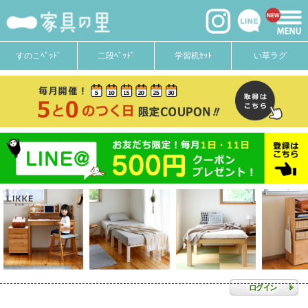
すのこﾍﾞｯﾄﾞ
二段ﾍﾞｯﾄﾞ
学習机ｾｯﾄ
い草ラグ