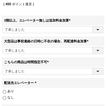
[
455
ポイント進呈 ]
3階以上、エレベーター無しは追加料金加算
(
必
須
)
大型品は事前連絡の日時に不在の場合、再配達料金加算
(
必
須
)
こちらの商品は時間指定不可
(
必
須
)
配送先エレベーター
(
あり
必
なし
須
)