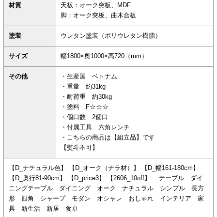
材質
天板：オーク突板、MDF
脚：オーク突板、曲木合板
塗装
ウレタン塗装（ポリウレタン樹脂）
サイズ
幅1800×奥1000×高720（mm）
その他
・生産国 ベトナム
・重量 約31kg
・耐荷重 約30kg
・塗料 F☆☆☆
・個口数 2個口
・付属工具 六角レンチ
・こちらの商品は【組立品】です
【熨斗不可】
【D_ナチュラル色】 【D_オーク（ナラ材）】 【D_幅161-180cm】
【D_奥行81-90cm】 【D_price3】 【2606_10off】 テーブル ダイ
ニングテーブル ダイニング オーク ナチュラル シンプル 長方
形 四角 シャープ モダン オシャレ おしゃれ インテリア 家
具 新生活 新居 食卓