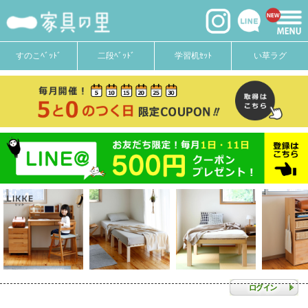
すのこﾍﾞｯﾄﾞ
二段ﾍﾞｯﾄﾞ
学習机ｾｯﾄ
い草ラグ