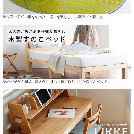
香り高い天然い草を使った「涼」を楽しむ、い草ラグ・花ござ。
安心・安全の国産。職人が1つ1つ丁寧に作り上げた贅沢なベッド。