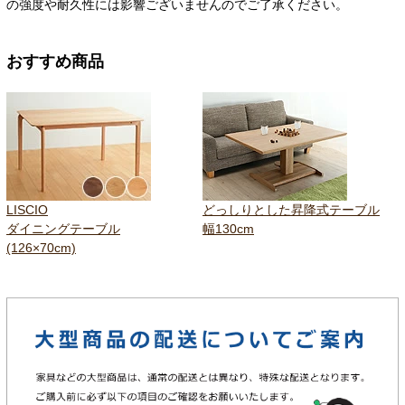
の強度や耐久性には影響ございませんのでご了承ください。
おすすめ商品
LISCIO
どっしりとした昇降式テーブル
ダイニングテーブル
幅130cm
(126×70cm)