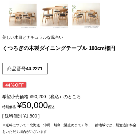
美しい木目とナチュラルな風合い
くつろぎの木製ダイニングテーブル 180cm楕円
商品番号
44-2271
希望小売価格
¥
90,200
（税込）のところ
¥
50,000
特別価格
税込
送料個別
¥
1,800
※送料について：北海道・沖縄・離島（港止めまで）等、一部地域では、別途追加料金
をいただく場合がございます