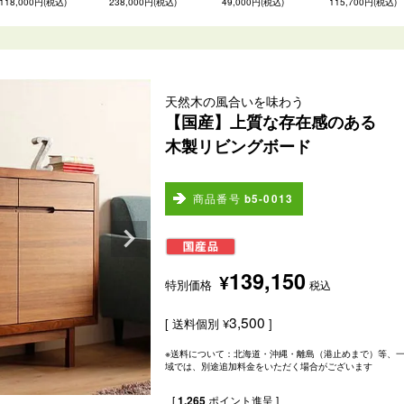
118,000円(税込)
238,000円(税込)
49,000円(税込)
115,700円(税込)
天然木の風合いを味わう
【国産】上質な存在感のある
木製リビングボード
商品番号
b5-0013
139,150
¥
特別価格
税込
3,500
送料個別
¥
※送料について：北海道・沖縄・離島（港止めまで）等、
域では、別途追加料金をいただく場合がございます
[
1,265
ポイント進呈 ]