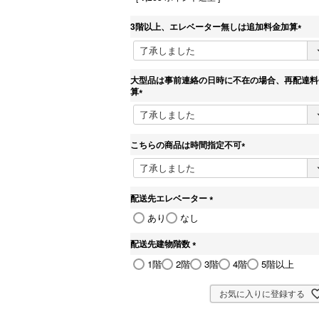
3階以上、エレベーター無しは追加料金加算
(
必
須
)
大型品は事前連絡の日時に不在の場合、再配達料
算
(
必
須
)
こちらの商品は時間指定不可
(
必
須
)
配送先エレベーター
(
あり
なし
必
須
配送先建物階数
)
(
1階
2階
3階
4階
5階以上
必
須
)
お気に入りに登録する