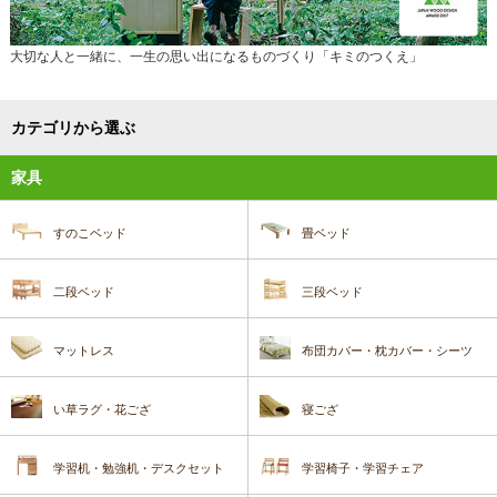
大切な人と一緒に、一生の思い出になるものづくり「キミのつくえ」
カテゴリから選ぶ
家具
すのこベッド
畳ベッド
二段ベッド
三段ベッド
マットレス
布団カバー・枕カバー・シーツ
い草ラグ・花ござ
寝ござ
学習机・勉強机・デスクセット
学習椅子・学習チェア