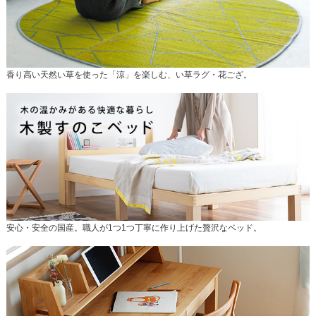
香り高い天然い草を使った「涼」を楽しむ、い草ラグ・花ござ。
安心・安全の国産。職人が1つ1つ丁寧に作り上げた贅沢なベッド。