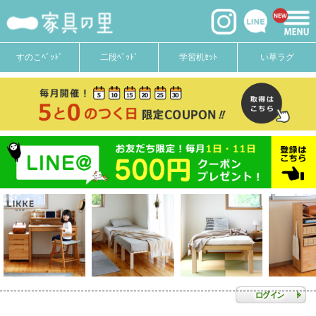
すのこﾍﾞｯﾄﾞ
二段ﾍﾞｯﾄﾞ
学習机ｾｯﾄ
い草ラグ