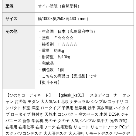
塗装
オイル塗装（自然塗料）
サイズ
幅1000×奥250×高460（mm）
その他
・生産国 日本（広島県府中市）
・塗料 Ｆ☆☆☆☆
・接着剤 Ｆ☆☆☆☆
・重量 約9kg
・耐荷重 約10kg
・完成品
・梱包数 1個
・こちらの商品は【完成品】です
【熨斗不可】
【ひのきコーディネート】 【gdesk_kz01】 スタディコーナー オシ
ャレ お洒落 モダン 大人気No1 北欧 ナチュラル シンプル スッキリ コ
ンパクト 和室 洋室 ロータイプ 子供用 勉学机 効率 高さ調整 ハイタイ
プ ロータイプ 棚付き 天然木 コンパクト 省スペース 木製 DESK ジャ
パニーズ 新作 学習机 男の子 女の子 人気 シンプル 集中力 兄弟 在宅
在宅用 在宅仕事 在宅ワーク 在宅勤務 リモート リモートワーク PCデ
スク パソコンデスク 大人用デスク 大人用机 リモートデスク ワークデ