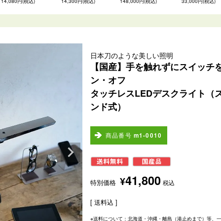
14,080円(税込)
14,300円(税込)
148,000円(税込)
33,000円(税込)
日本刀のような美しい照明
【国産】手を触れずにスイッチ
ン・オフ
タッチレスLEDデスクライト（
ンド式）
商品番号
m1-0010
41,800
¥
特別価格
税込
送料込
※送料について：北海道・沖縄・離島（港止めまで）等、