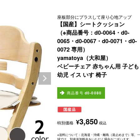
座板部分にプラスして座り心地アップ
【国産】シートクッション
（※商品番号：d0-0064・d0-
0065・d0-0067・d0-0071・d0-
0072 専用）
yamatoya（大和屋）
ベビーチェア 赤ちゃん用 子ども
幼児 イス いす 椅子
商品番号
d0-0080
3,850
¥
特別価格
税込
※送料について：北海道・沖縄・離島（港止めまで）等、
域では、別途追加料金をいただく場合がございます