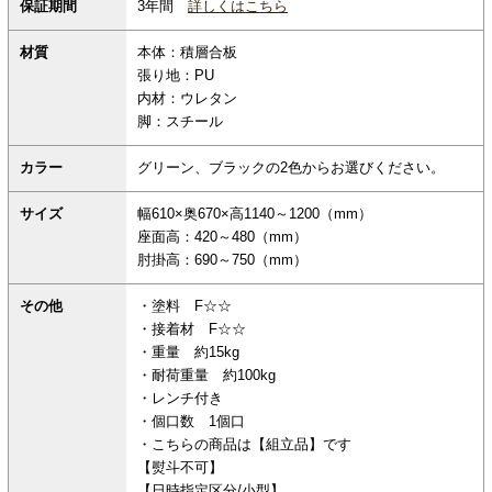
保証期間
3年間
詳しくはこちら
材質
本体：積層合板
張り地：PU
内材：ウレタン
脚：スチール
カラー
グリーン、ブラックの2色からお選びください。
サイズ
幅610×奥670×高1140～1200（mm）
座面高：420～480（mm）
肘掛高：690～750（mm）
その他
・塗料 F☆☆
・接着材 F☆☆
・重量 約15kg
・耐荷重量 約100kg
・レンチ付き
・個口数 1個口
・こちらの商品は【組立品】です
【熨斗不可】
【日時指定区分/小型】