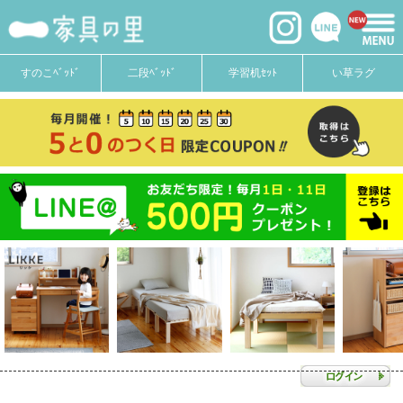
すのこﾍﾞｯﾄﾞ
二段ﾍﾞｯﾄﾞ
学習机ｾｯﾄ
い草ラグ