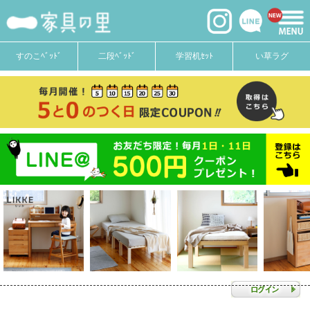
すのこﾍﾞｯﾄﾞ
二段ﾍﾞｯﾄﾞ
学習机ｾｯﾄ
い草ラグ