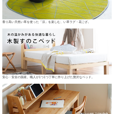
香り高い天然い草を使った「涼」を楽しむ、い草ラグ・花ござ。
安心・安全の国産。職人が1つ1つ丁寧に作り上げた贅沢なベッド。