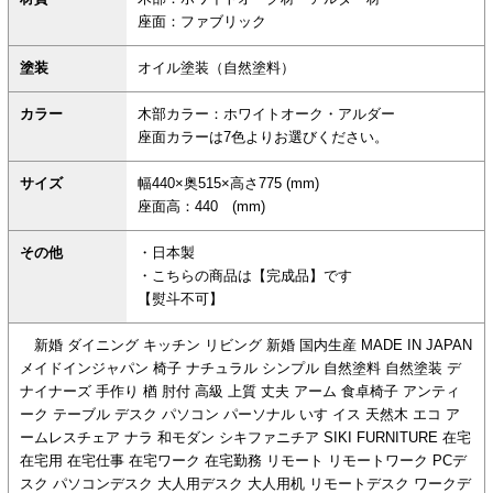
座面：ファブリック
塗装
オイル塗装（自然塗料）
カラー
木部カラー：ホワイトオーク・アルダー
座面カラーは7色よりお選びください。
サイズ
幅440×奥515×高さ775 (mm)
座面高：440 (mm)
その他
・日本製
・こちらの商品は【完成品】です
【熨斗不可】
新婚 ダイニング キッチン リビング 新婚 国内生産 MADE IN JAPAN
メイドインジャパン 椅子 ナチュラル シンプル 自然塗料 自然塗装 デ
ナイナーズ 手作り 楢 肘付 高級 上質 丈夫 アーム 食卓椅子 アンティ
ーク テーブル デスク パソコン パーソナル いす イス 天然木 エコ ア
ームレスチェア ナラ 和モダン シキファニチア SIKI FURNITURE 在宅
在宅用 在宅仕事 在宅ワーク 在宅勤務 リモート リモートワーク PCデ
スク パソコンデスク 大人用デスク 大人用机 リモートデスク ワークデ