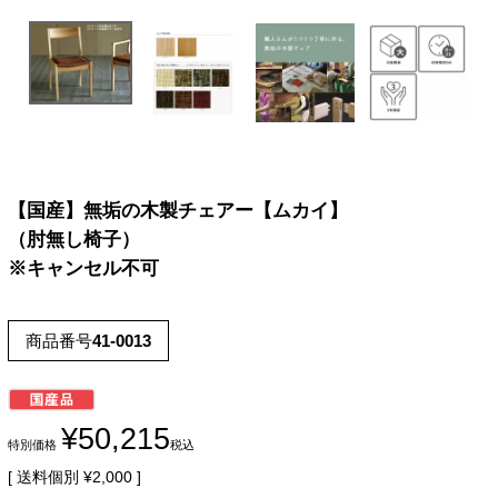
【国産】無垢の木製チェアー【ムカイ】
（肘無し椅子）
※キャンセル不可
商品番号
41-0013
¥
50,215
特別価格
税込
送料個別
¥
2,000