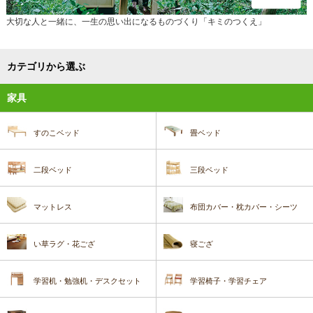
大切な人と一緒に、一生の思い出になるものづくり「キミのつくえ」
カテゴリから選ぶ
家具
すのこベッド
畳ベッド
二段ベッド
三段ベッド
マットレス
布団カバー・枕カバー・シーツ
い草ラグ・花ござ
寝ござ
学習机・勉強机・デスクセット
学習椅子・学習チェア