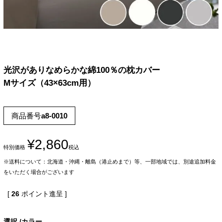
光沢がありなめらかな綿100％の枕カバー
Mサイズ（43×63cm用）
商品番号
a8-0010
¥
2,860
特別価格
税込
※送料について：北海道・沖縄・離島（港止めまで）等、一部地域では、別途追加料金
をいただく場合がございます
[
26
ポイント進呈 ]
選択
カラー