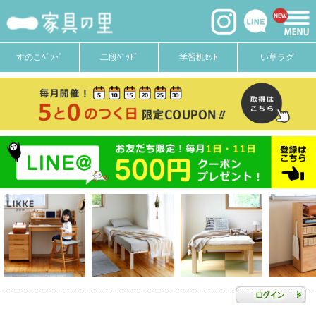
すのこﾍﾞｯﾄﾞ
二段ﾍﾞｯﾄﾞ
学習机ｾｯﾄ
い草ラグ