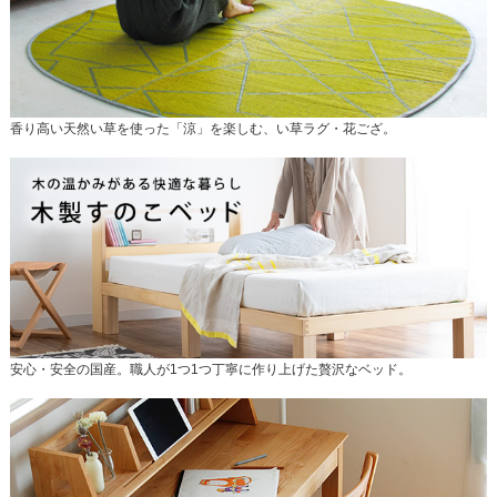
香り高い天然い草を使った「涼」を楽しむ、い草ラグ・花ござ。
安心・安全の国産。職人が1つ1つ丁寧に作り上げた贅沢なベッド。