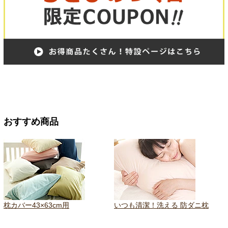
おすすめ商品
枕カバー43×63cm用
いつも清潔！洗える 防ダニ枕