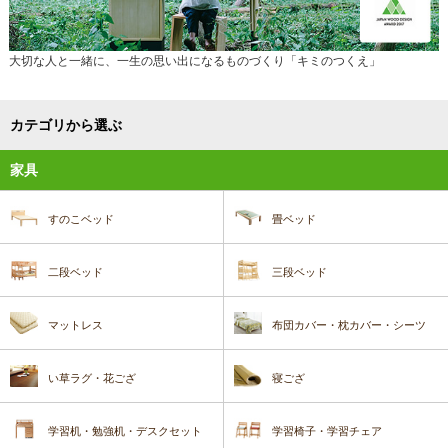
大切な人と一緒に、一生の思い出になるものづくり「キミのつくえ」
カテゴリから選ぶ
家具
すのこベッド
畳ベッド
二段ベッド
三段ベッド
マットレス
布団カバー・枕カバー・シーツ
い草ラグ・花ござ
寝ござ
学習机・勉強机・デスクセット
学習椅子・学習チェア