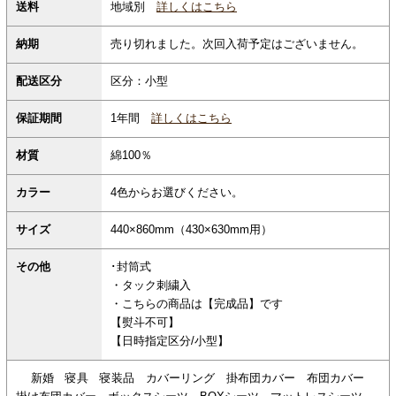
地域別
詳しくはこちら
送料
納期
売り切れました。次回入荷予定はございません。
配送区分
区分：小型
保証期間
1年間
詳しくはこちら
材質
綿100％
カラー
4色からお選びください。
サイズ
440×860mm（430×630mm用）
その他
･封筒式
・タック刺繍入
・こちらの商品は【完成品】です
【熨斗不可】
【日時指定区分/小型】
新婚 寝具 寝装品 カバーリング 掛布団カバー 布団カバー