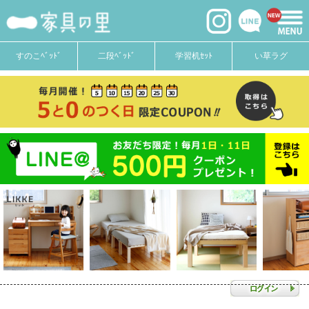
すのこﾍﾞｯﾄﾞ
二段ﾍﾞｯﾄﾞ
学習机ｾｯﾄ
い草ラグ