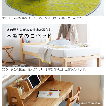
香り高い天然い草を使った「涼」を楽しむ、い草ラグ・花ござ。
安心・安全の国産。職人が1つ1つ丁寧に作り上げた贅沢なベッド。