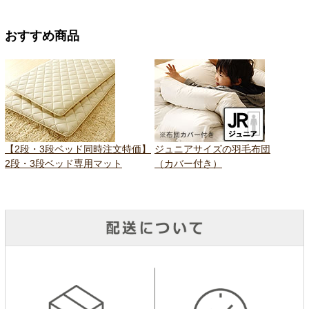
おすすめ商品
【2段・3段ベッド同時注文特価】
ジュニアサイズの羽毛布団
2段・3段ベッド専用マット
（カバー付き）