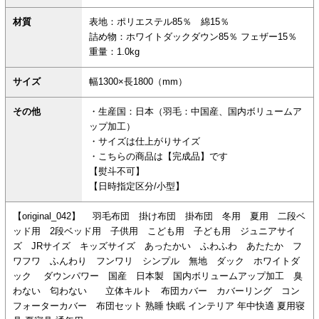
材質
表地：ポリエステル85％ 綿15％
詰め物：ホワイトダックダウン85％ フェザー15％
重量：1.0kg
サイズ
幅1300×長1800（mm）
その他
・生産国：日本（羽毛：中国産、国内ボリュームア
ップ加工）
・サイズは仕上がりサイズ
・こちらの商品は【完成品】です
【熨斗不可】
【日時指定区分/小型】
【original_042】 羽毛布団 掛け布団 掛布団 冬用 夏用 二段ベ
ッド用 2段ベッド用 子供用 こども用 子ども用 ジュニアサイ
ズ JRサイズ キッズサイズ あったかい ふわふわ あたたか フ
ワフワ ふんわり フンワリ シンプル 無地 ダック ホワイトダ
ック ダウンパワー 国産 日本製 国内ボリュームアップ加工 臭
わない 匂わない 立体キルト 布団カバー カバーリング コン
フォーターカバー 布団セット 熟睡 快眠 インテリア 年中快適 夏用寝