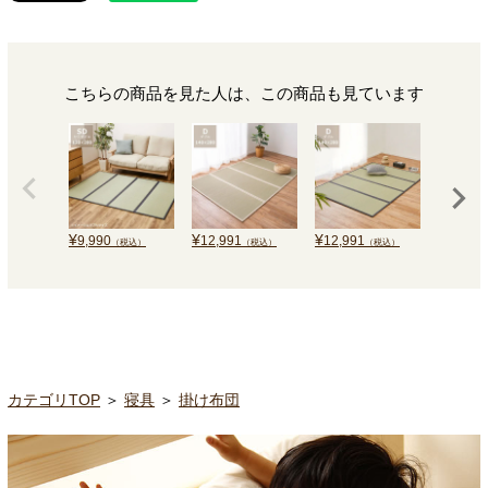
こちらの商品を見た人は、この商品も見ています
¥
¥
¥
¥
9,990
12,991
12,991
20,000
（税込）
（税込）
（税込）
カテゴリTOP
＞
寝具
＞
掛け布団