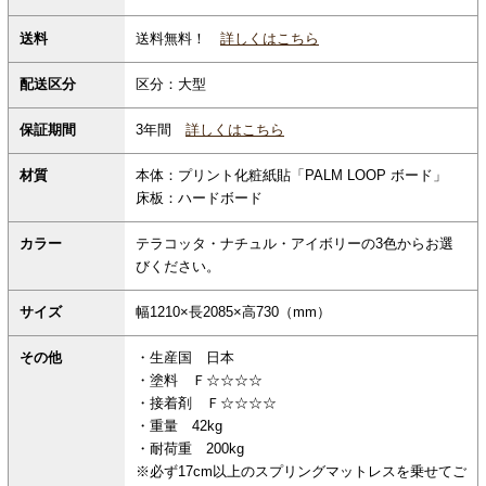
送料無料！
詳しくはこちら
送料
配送区分
区分：大型
保証期間
3年間
詳しくはこちら
材質
本体：プリント化粧紙貼「PALM LOOP ボード」
床板：ハードボード
カラー
テラコッタ・ナチュル・アイボリーの3色からお選
びください。
サイズ
幅1210×長2085×高730（mm）
その他
・生産国 日本
・塗料 Ｆ☆☆☆☆
・接着剤 Ｆ☆☆☆☆
・重量 42kg
・耐荷重 200kg
※必ず17cm以上のスプリングマットレスを乗せてご