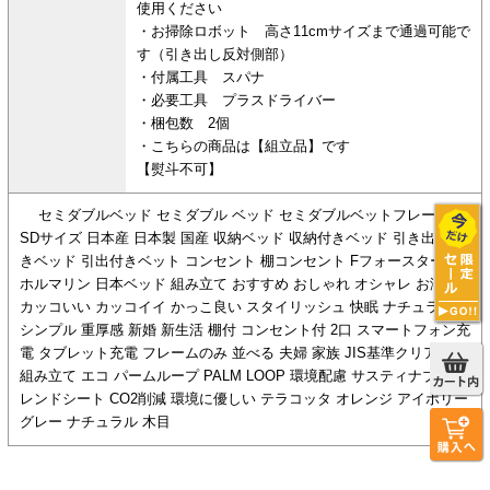
使用ください
・お掃除ロボット 高さ11cmサイズまで通過可能で
す（引き出し反対側部）
・付属工具 スパナ
・必要工具 プラスドライバー
・梱包数 2個
・こちらの商品は【組立品】です
【熨斗不可】
セミダブルベッド セミダブル ベッド セミダブルベットフレーム
SDサイズ 日本産 日本製 国産 収納ベッド 収納付きベッド 引き出し付
きベッド 引出付きベット コンセント 棚コンセント Fフォースター 低
ホルマリン 日本ベッド 組み立て おすすめ おしゃれ オシャレ お洒落
カッコいい カッコイイ かっこ良い スタイリッシュ 快眠 ナチュラル
シンプル 重厚感 新婚 新生活 棚付 コンセント付 2口 スマートフォン充
電 タブレット充電 フレームのみ 並べる 夫婦 家族 JIS基準クリア 簡単
組み立て エコ パームループ PALM LOOP 環境配慮 サスティナブル ト
レンドシート CO2削減 環境に優しい テラコッタ オレンジ アイボリー
グレー ナチュラル 木目