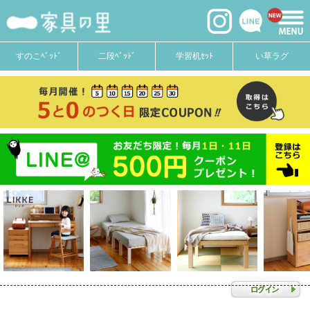
すのこﾍﾞｯﾄﾞ
二段ﾍﾞｯﾄﾞ
学習机ｾｯﾄ
い草ラグ