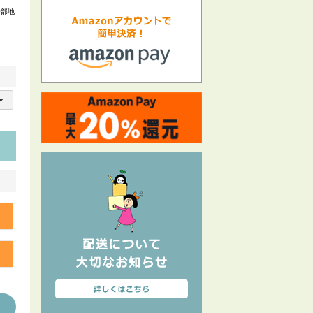
一部地
る
る