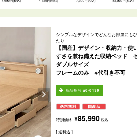
7,990円(税込)
4,730円(税込)
7,990円(税込)
53,000円(税込)
シンプルなデザインでどんなお部屋にも
たり
【国産】デザイン・収納力・使
すさを兼ね備えた収納ベッド 
ダブルサイズ
フレームのみ ※代引き不可
商品番号
u0-0139
85,990
¥
特別価格
税込
送料込