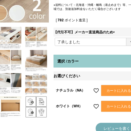
※送料について：北海道・沖縄・離島（港止めまで）等、
域では、別途追加料金をいただく場合がございます
[
782
ポイント進呈 ]
【代引不可】メーカー直送商品のため
(
必
須
)
選択
カラー
お選びください
ナチュラル（NA）
カートに入れ
ホワイト（WH）
カートに入れ
レビューを書く