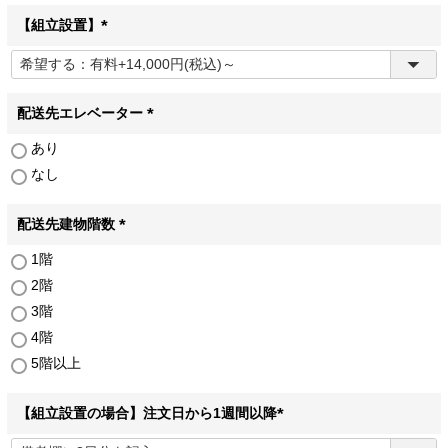
【組立設置】
(
必
須
)
配送先エレベーター
(
あり
必
なし
須
)
配送先建物階数
(
1階
必
2階
須
)
3階
4階
5階以上
【組立設置の場合】注文日から1週間以降
(