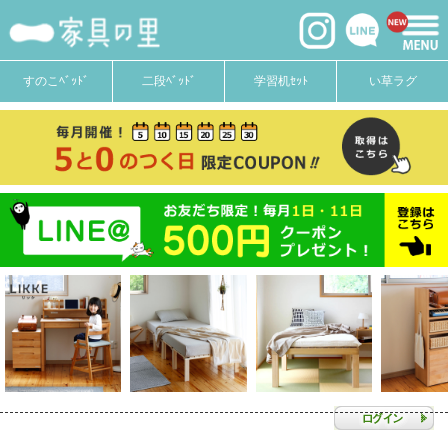
すのこﾍﾞｯﾄﾞ
二段ﾍﾞｯﾄﾞ
学習机ｾｯﾄ
い草ラグ