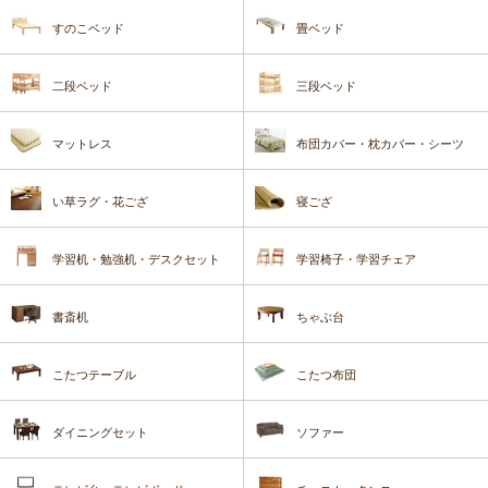
すのこベッド
畳ベッド
二段ベッド
三段ベッド
マットレス
布団カバー・枕カバー・シーツ
い草ラグ・花ござ
寝ござ
学習机・勉強机・デスクセット
学習椅子・学習チェア
書斎机
ちゃぶ台
こたつテーブル
こたつ布団
ダイニングセット
ソファー