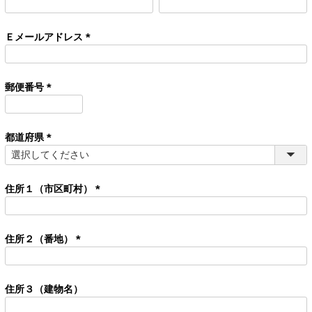
(
必
須
Ｅメールアドレス
)
(
必
須
郵便番号
)
(
必
須
都道府県
)
(
必
須
住所１（市区町村）
)
(
必
須
住所２（番地）
)
(
必
須
住所３（建物名）
)