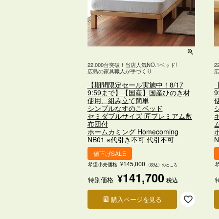
22,000台突破！当店人気NO.1ベッド!
2
広島の家具職人が手づくり
【期間限定セール実施中！8/17
9:59まで】【国産】国産ひのき材
使用、組み立て簡単
シンプルなすのこベッド
セミダブルサイズ 匠プレミアム敷
布団付
ホームカミング Homecoming
NB01 ※代引き不可 代引不可
値下げSALE
145,000
希望小売価格
¥
（税込）のところ
141,700
¥
特別価格
税込
購入ページを見る