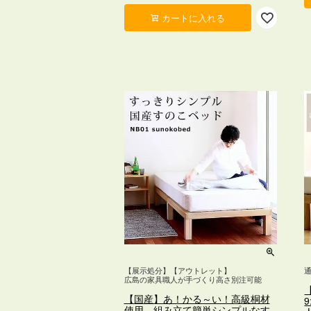
カートに入れる
【展示処分】【アウトレット】
広島の家具職人が手づくり高さ別注可能
【国産】あ！かる～い！高級桐材
使用、組み立て簡単シンプルなす