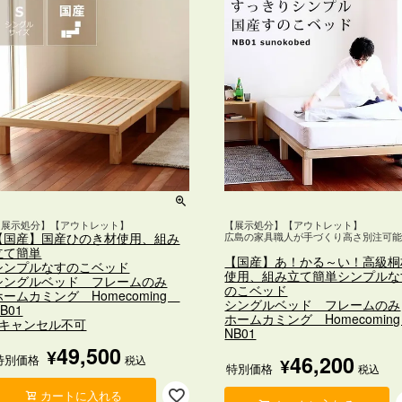
【展示処分】【アウトレット】
【展示処分】【アウトレット】
【国産】国産ひのき材使用、組み
広島の家具職人が手づくり高さ別注可
立て簡単
【国産】あ！かる～い！高級桐
シンプルなすのこベッド
使用、組み立て簡単シンプルな
シングルベッド フレームのみ
のこベッド
ホームカミング Homecoming
シングルベッド フレームのみ
B01
ホームカミング Homecomi
※キャンセル不可
NB01
49,500
¥
46,200
特別価格
税込
¥
特別価格
税込
カートに入れる