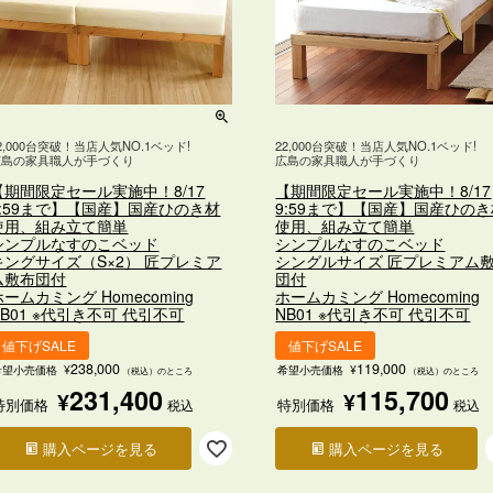
2,000台突破！当店人気NO.1ベッド!
22,000台突破！当店人気NO.1ベッド!
広島の家具職人が手づくり
広島の家具職人が手づくり
【期間限定セール実施中！8/17
【期間限定セール実施中！8/17
9:59まで】【国産】国産ひのき材
9:59まで】【国産】国産ひの
使用、組み立て簡単
使用、組み立て簡単
シンプルなすのこベッド
シンプルなすのこベッド
キングサイズ（S×2） 匠プレミア
シングルサイズ 匠プレミアム
ム敷布団付
団付
ホームカミング Homecoming
ホームカミング Homecoming
NB01 ※代引き不可 代引不可
NB01 ※代引き不可 代引不可
値下げSALE
値下げSALE
238,000
119,000
希望小売価格
¥
希望小売価格
¥
（税込）のところ
（税込）のところ
231,400
115,700
¥
¥
特別価格
特別価格
税込
税込
購入ページを見る
購入ページを見る