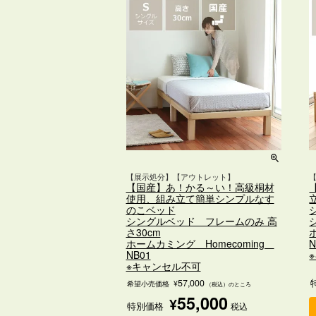
【展示処分】【アウトレット】
【国産】あ！かる～い！高級桐材
使用、組み立て簡単シンプルなす
のこベッド
シングルベッド フレームのみ 高
さ30cm
ホームカミング Homecoming
N
NB01
※キャンセル不可
57,000
希望小売価格
¥
（税込）のところ
55,000
¥
特別価格
税込