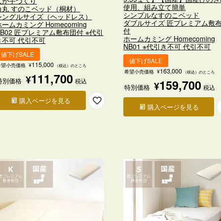
人が手づくり
使用、組み立て簡単
角丸 すのこベッド（桐材）
シンプルなすのこベッド
シングルサイズ（ヘッドレス）
ダブルサイズ 匠プレミアム敷
ホームカミング Homecoming
付
NB02 匠プレミアム敷布団付 ※代引
ホームカミング Homecoming
き不可 代引不可
NB01 ※代引き不可 代引不可
値下げSALE
値下げSALE
115,000
希望小売価格
¥
（税込）のところ
163,000
希望小売価格
¥
（税込）のところ
111,700
¥
特別価格
税込
159,700
¥
特別価格
税込
購入ページを見る
購入ページを見る