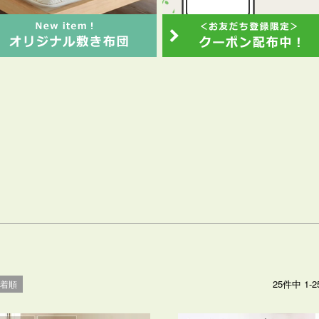
在庫なし商品
在庫なし商品を表示しない
商品番号
並び順
新着順
登録順
価格が安い順
価格が高い順
優先度順
キーワードヒット順
検索
25
件中
1
-
2
新着順