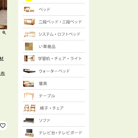
き材
敷布