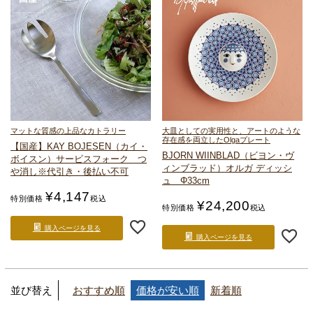
マットな質感の上品なカトラリー
大皿としての実用性と、アートのような
存在感を両立したOlgaプレート
【国産】KAY BOJESEN（カイ・
BJORN WIINBLAD（ビヨン・ヴ
ボイスン）
サービスフォーク つ
ィンブラッド）
オルガ ディッシ
や消し
※代引き・後払い不可
ュ Φ33cm
¥
4,147
特別価格
税込
¥
24,200
特別価格
税込
購入ページを見る
購入ページを見る
並び替え
おすすめ順
価格が安い順
新着順