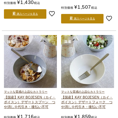
¥
1,430
特別価格
税込
¥
1,507
特別価格
税込
購入ページを見る
購入ページを見る
マットな質感の上品なカトラリー
マットな質感の上品なカトラリー
【国産】KAY BOJESEN（カイ・
【国産】KAY BOJESEN（カイ・
ボイスン）
デザートスプーン つ
ボイスン）
デザートフォーク つ
や消し
※代引き・後払い不可
や消し
※代引き・後払い不可
¥
1,716
¥
1,859
特別価格
税込
特別価格
税込