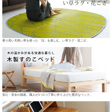
香り高い天然い草を使った「涼」を楽しむ、い草ラグ・花ござ。
安心・安全の国産。職人が1つ1つ丁寧に作り上げた贅沢なベッド。