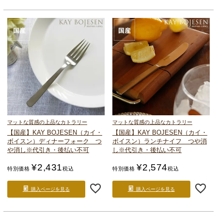
マットな質感の上品なカトラリー
マットな質感の上品なカトラリー
【国産】KAY BOJESEN（カイ・
【国産】KAY BOJESEN（カイ・
ボイスン）
ディナーフォーク つ
ボイスン）
ランチナイフ つや消
や消し
※代引き・後払い不可
し
※代引き・後払い不可
¥
2,431
¥
2,574
特別価格
税込
特別価格
税込
購入ページを見る
購入ページを見る