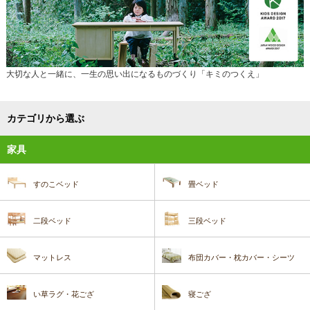
大切な人と一緒に、一生の思い出になるものづくり「キミのつくえ」
カテゴリから選ぶ
家具
すのこベッド
畳ベッド
二段ベッド
三段ベッド
マットレス
布団カバー・枕カバー・シーツ
い草ラグ・花ござ
寝ござ