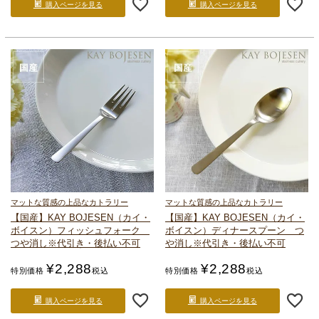
購入ページを見る
購入ページを見る
マットな質感の上品なカトラリー
マットな質感の上品なカトラリー
【国産】KAY BOJESEN（カイ・
【国産】KAY BOJESEN（カイ・
ボイスン）
フィッシュフォーク
ボイスン）
ディナースプーン つ
つや消し
※代引き・後払い不可
や消し
※代引き・後払い不可
¥
2,288
¥
2,288
特別価格
税込
特別価格
税込
購入ページを見る
購入ページを見る