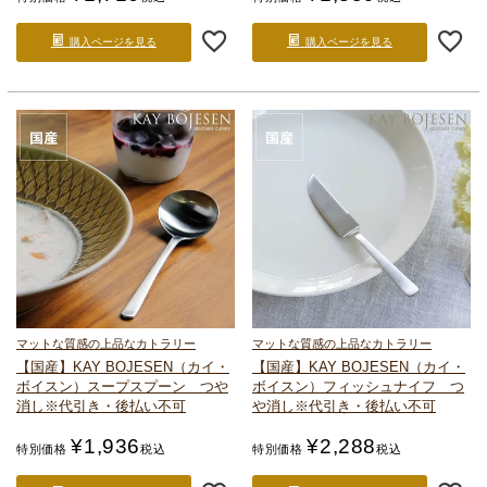
購入ページを見る
購入ページを見る
マットな質感の上品なカトラリー
マットな質感の上品なカトラリー
【国産】KAY BOJESEN（カイ・
【国産】KAY BOJESEN（カイ・
ボイスン）
スープスプーン つや
ボイスン）
フィッシュナイフ つ
消し
※代引き・後払い不可
や消し
※代引き・後払い不可
¥
1,936
¥
2,288
特別価格
税込
特別価格
税込