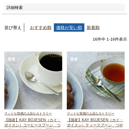
詳細検索
並び替え
おすすめ順
価格が安い順
新着順
16
件中
1
-
16
件表示
マットな質感の上品なカトラリー
マットな質感の上品なカトラリー
【国産】KAY BOJESEN（カイ・
【国産】KAY BOJESEN（カイ・
ボイスン）
コーヒースプーン つ
ボイスン）
ティースプーン つや