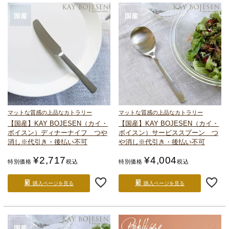
マットな質感の上品なカトラリー
マットな質感の上品なカトラリー
【国産】KAY BOJESEN（カイ・
【国産】KAY BOJESEN（カイ・
ボイスン）
ディナーナイフ つや
ボイスン）
サービススプーン つ
消し
※代引き・後払い不可
や消し
※代引き・後払い不可
¥
2,717
¥
4,004
特別価格
税込
特別価格
税込
購入ページを見る
購入ページを見る