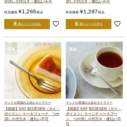
や消し
※代引き・後払い不可
消し
※代引き・後払い不可
¥
1,265
¥
1,287
特別価格
税込
特別価格
税込
購入ページを見る
購入ページを見る
マットな質感の上品なカトラリー
マットな質感の上品なカトラリー
【国産】KAY BOJESEN（カイ・
【国産】KAY BOJESEN（カイ・
ボイスン）
ケーキフォーク つや
ボイスン）
ラージティースプー
消し
※代引き・後払い不可
ン つや消し
※代引き・後払い不
可