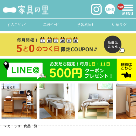
価格
〜
在庫なし商品
すのこﾍﾞｯﾄﾞ
二段ﾍﾞｯﾄﾞ
学習机ｾｯﾄ
い草ラグ
在庫なし商品を表示しない
商品番号
並び順
新着順
登録順
価格が安い順
価格が高い順
優先度順
キーワードヒット順
カトラリー商品一覧
検索