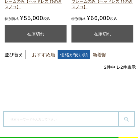
レームのみ
【ヘッドレス ひのき
フレームのみ
【ヘッドレス ひのき
スノコ】
スノコ】
¥
55,000
¥
66,000
特別価格
税込
特別価格
税込
購入ページを見る
購入ページを見る
在庫切れ
在庫切れ
並び替え
おすすめ順
価格が安い順
新着順
2
件中
1
-
2
件表示