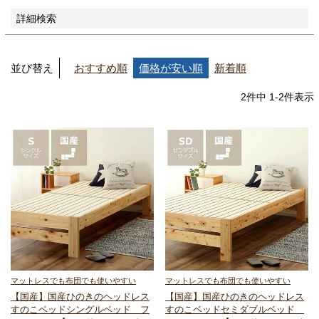
詳細検索
並び替え
おすすめ順
価格が安い順
新着順
2
件中
1
-
2
件表示
マットレスでも布団でも使いやすい
マットレスでも布団でも使いやすい
【国産】国産ひのきのヘッドレス
【国産】国産ひのきのヘッドレス
すのこベッド
シングルベッド フ
すのこベッド
セミダブルベッド