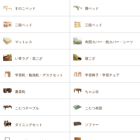
すのこベッド
畳ベッド
二段ベッド
三段ベッド
マットレス
布団カバー・枕カバー・シーツ
い草ラグ・花ござ
寝ござ
学習机・勉強机・デスクセット
学習椅子・学習チェア
書斎机
ちゃぶ台
こたつテーブル
こたつ布団
ダイニングセット
ソファー