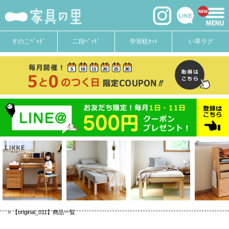
価格
〜
在庫なし商品
すのこﾍﾞｯﾄﾞ
二段ﾍﾞｯﾄﾞ
学習机ｾｯﾄ
い草ラグ
在庫なし商品を表示しない
商品番号
並び順
新着順
登録順
価格が安い順
価格が高い順
優先度順
キーワードヒット順
【original_011】商品一覧
検索