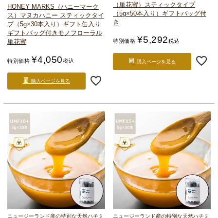
（単花蜜）スティックタイプ
HONEY MARKS（ハニーマーク
（5g×50本入り）
ギフトバッグ付
ス）
マヌカハニー スティックタイ
き
プ（5g×30本入り）
ギフト缶入り
ギフトバッグ付き
モノフローラル
¥
5,292
単花蜜
特別価格
税込
¥
4,050
特別価格
税込
購入ページを見る
購入ページを見る
ニュージーランド産の特別な天然ハチミ
ニュージーランド産の特別な天然ハチミ