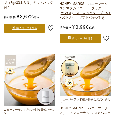
プ（5g×30本入り）
ギフトバッグ
HONEY MARKS（ハニーマーク
付き
ス）
マヌカハニー 5プラス
(MG83+) スティックタイプ（5ｇ
¥
3,672
×30本入り）
ギフトバッグ付き
特別価格
税込
¥
3,996
特別価格
税込
購入ページを見る
購入ページを見る
ニュージーランド産の特別な天然ハチミ
ツ
HONEY MARKS（ハニーマーク
ニュージーランド産の特別な天然ハチミ
ス）
モノフローラル マヌカハニー
ツ