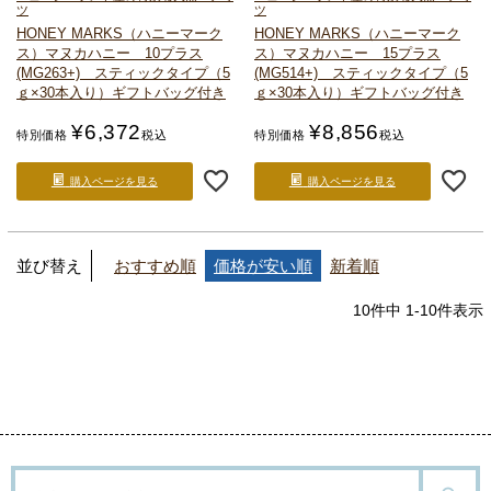
ツ
ツ
HONEY MARKS（ハニーマーク
HONEY MARKS（ハニーマーク
ス）
マヌカハニー 10プラス
ス）
マヌカハニー 15プラス
(MG263+) スティックタイプ（5
(MG514+) スティックタイプ（5
ｇ×30本入り）
ギフトバッグ付き
ｇ×30本入り）
ギフトバッグ付き
¥
6,372
¥
8,856
特別価格
税込
特別価格
税込
購入ページを見る
購入ページを見る
並び替え
おすすめ順
価格が安い順
新着順
10
件中
1
-
10
件表示