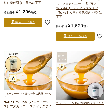
り）
※代引き・後払い不可
ス）
マヌカハニー 15プラス
(MG514+) スティックタイプ
¥
1,296
（5g×5本入り）
※代引き・後払い
特別価格
税込
不可
購入ページを見る
¥
1,620
特別価格
税込
購入ページを見る
ニュージーランド産の特別な天然ハチミ
ツ
HONEY MARKS（ハニーマーク
ニュージーランド産の特別な天然ハチミ
ス）
マヌカハニー スティックタイ
ツ