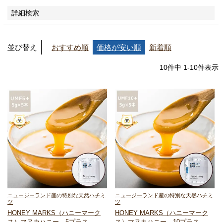
詳細検索
並び替え
おすすめ順
価格が安い順
新着順
10
件中
1
-
10
件表示
ニュージーランド産の特別な天然ハチミ
ニュージーランド産の特別な天然ハチミ
ツ
ツ
HONEY MARKS（ハニーマーク
HONEY MARKS（ハニーマーク
ス）
マヌカハニー 5プラス
ス）
マヌカハニー 10プラス