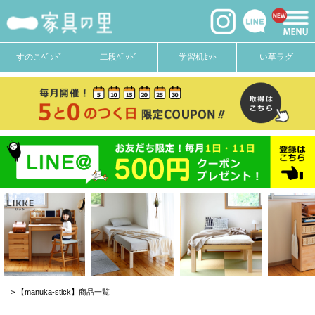
価格
〜
在庫なし商品
すのこﾍﾞｯﾄﾞ
二段ﾍﾞｯﾄﾞ
学習机ｾｯﾄ
い草ラグ
在庫なし商品を表示しない
商品番号
並び順
新着順
登録順
価格が安い順
価格が高い順
優先度順
キーワードヒット順
【manuka-stick】商品一覧
検索