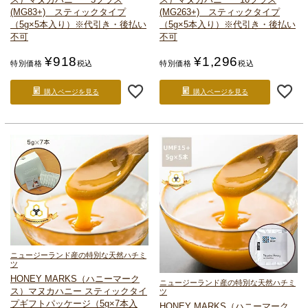
(MG83+) スティックタイプ
(MG263+) スティックタイプ
（5g×5本入り）
※代引き・後払い
（5g×5本入り）
※代引き・後払い
不可
不可
¥
918
¥
1,296
特別価格
税込
特別価格
税込
購入ページを見る
購入ページを見る
ニュージーランド産の特別な天然ハチミ
ツ
HONEY MARKS（ハニーマーク
ニュージーランド産の特別な天然ハチミ
ス）
マヌカハニー スティックタイ
ツ
プ
ギフトパッケージ（5g×7本入
HONEY MARKS（ハニーマーク