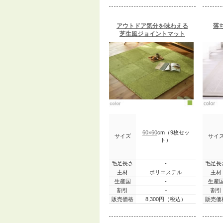
アウトドア気分を味わえる
落
芝生風ジョイントマット
60×60
cm（9枚セッ
サイズ
サイ
ト）
毛足長さ
-
毛足長
主材
ポリエステル
主材
生産国
-
生産
割引
－
割引
販売価格
8,300円（税込）
販売価