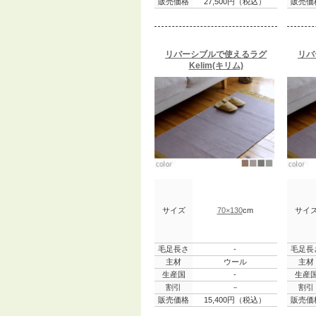
販売価格
27,500円（税込）
販売価
リバーシブルで使えるラグ
リバ
Kelim(キリム)
サイズ
70×130
cm
サイ
毛足長さ
-
毛足長
主材
ウール
主材
生産国
-
生産
割引
－
割引
販売価格
15,400円（税込）
販売価