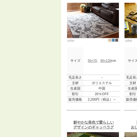
サイズ
50×70
、
90×130
cm
サイ
毛足長さ
－
毛足長
主材
ポリエステル
主材
生産国
中国
生産
割引
20％OFF
割引
販売価格
2,200円（税込）～
販売価
鮮やかな発色で愛らしい
デザインのギャッベラグ
お