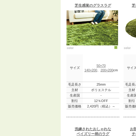
芝生感覚のグラスラグ
芝
50×70
サイズ
サイ
140×200
、
200×200
cm
毛足長さ
25mm
毛足長
主材
ポリエステル
主材
生産国
-
生産
割引
12％OFF
割引
販売価格
2,420円（税込）～
販売価
洗練されたおしゃれな
お
ペイズリー柄のラグ
チ