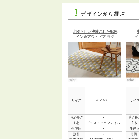
北欧らしい洗練された配色
イン＆アウトドア ラグ
イ
サイズ
70×150
cm
サイ
毛足長さ
-
毛足長
主材
プラスチックフォイル
主材
生産国
-
生産
割引
－
割引