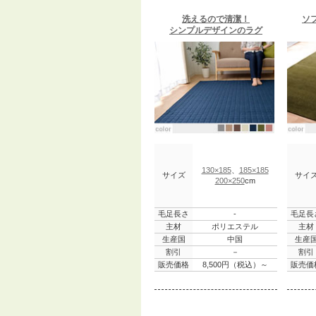
洗えるので清潔！
ソ
シンプルデザインのラグ
130×185
、
185×185
サイズ
サイ
200×250
cm
毛足長さ
-
毛足長
主材
ポリエステル
主材
生産国
中国
生産
割引
－
割引
販売価格
8,500円（税込）～
販売価