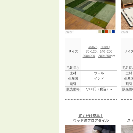
45×75
、
60×90
サイズ
70×120
、
140×200
サイ
200×200
、
200×250
cm
毛足長さ
-
毛足長
主材
ウ－ル
主材
生産国
インド
生産
割引
－
割引
販売価格
7,990円（税込）～
販売価
置くだけ簡単！
ウッド調フロアタイル
ス