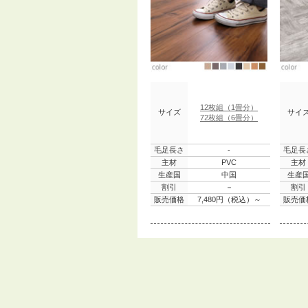
12枚組（1畳分）
サイズ
サイ
72枚組（6畳分）
毛足長さ
-
毛足長
主材
PVC
主材
生産国
中国
生産
割引
－
割引
販売価格
7,480円（税込）～
販売価