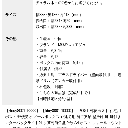
チュラル木目の2色からお選びください。
サイズ
幅335×奥136×高418（mm）
投函口：幅284×奥29（mm）
取出口：幅287×高383（mm）
その他
・生産国 中国
・ブランド MOJYU（モジュ）
・重量 約3.4kg
・容量 約12L
・ボックス内耐荷重 約1kg
・付属品 鍵×2
・必要工具 プラスドライバー（壁面取付用）、電
動ドリル（アンカー取付用）
・梱包数 1個口
・こちらの商品は【完成品】です
【日時指定区分/小型】
【rfday8001-10000】 【fday8001-10000】 POST 郵便ポスト 住宅用
ポスト 郵便受け メールボックス 戸建て用 施主支給 壁掛け 鍵 鍵付き
レターパックライト対応 茶封筒角型２号 A4 ポスト ウォールマウント