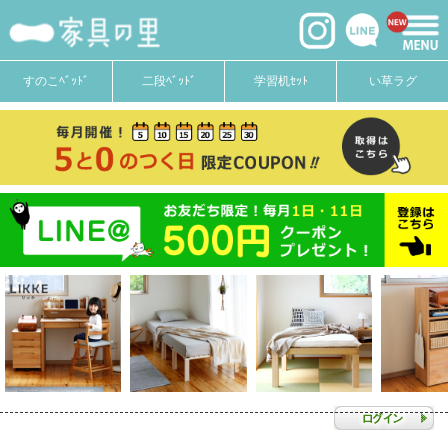
すのこﾍﾞｯﾄﾞ
二段ﾍﾞｯﾄﾞ
学習机ｾｯﾄ
い草ラグ