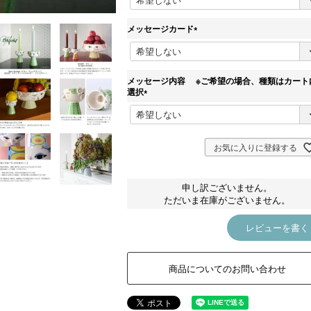
必
須
)
メッセージカード
(
必
須
)
メッセージ内容 ※ご希望の場合、種類はカート
選択
(
必
須
)
お気に入りに登録する
申し訳ございません。
ただいま在庫がございません。
レビューを書く
商品についてのお問い合わせ