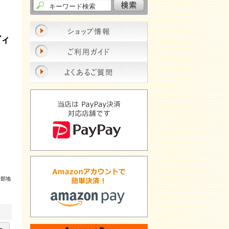
ー
ヴィ
一部地