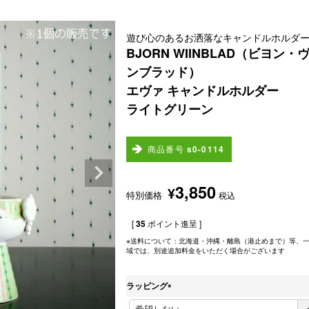
遊び心のあるお洒落なキャンドルホルダ
BJORN WIINBLAD（ビヨン・
ンブラッド）
エヴァ キャンドルホルダー
ライトグリーン
商品番号
s0-0114
3,850
¥
特別価格
税込
[
35
ポイント進呈 ]
※送料について：北海道・沖縄・離島（港止めまで）等、
域では、別途追加料金をいただく場合がございます
ラッピング
(