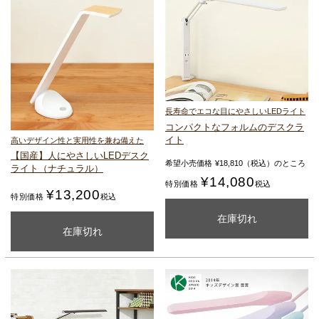
長寿命でエコな目にやさしいLEDライト
コンパクトなフォルムのデスクラ
イト
高いデザイン性と実用性を兼ね備えた
【国産】人にやさしいLEDデスク
希望小売価格
¥
18,810
（税込）のところ
ライト（ナチュラル）
¥
14,080
特別価格
税込
¥
13,200
特別価格
税込
カートに入れる
在庫切れ
購入ページを見る
在庫切れ