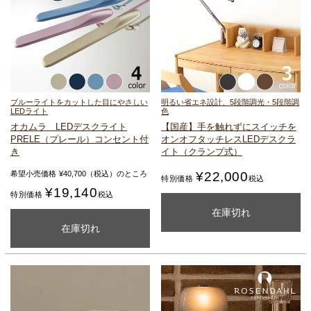
ブルーライトをカットした目にやさしい
明るい省エネ設計、5段階調光・5段階調
LEDライト
色
オカムラ LEDデスクライト
【国産】手を触れずにスイッチを
PRELE（プレール）
コンセント付
オンオフ
タッチレスLEDデスクラ
き
イト（クランプ式）
¥
22,000
希望小売価格
¥
40,700
（税込）のところ
特別価格
税込
¥
19,140
特別価格
税込
カートに入れる
在庫切れ
カートに入れる
在庫切れ