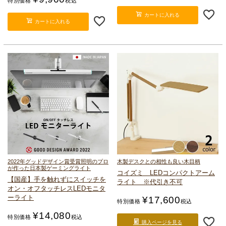
特別価格
税込
カートに入れる
カートに入れる
2022年グッドデザイン賞受賞
照明のプロ
木製デスクとの相性も良い木目柄
が作った日本製ゲーミングライト
コイズミ LEDコンパクトアーム
【国産】手を触れずにスイッチを
ライト ※代引き不可
オン・オフ
タッチレスLEDモニタ
ーライト
¥
17,600
特別価格
税込
¥
14,080
特別価格
税込
購入ページを見る