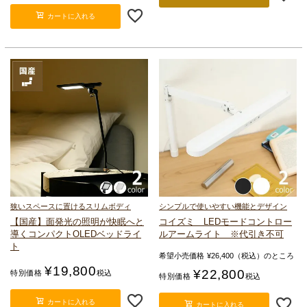
カートに入れる
狭いスペースに置けるスリムボディ
シンプルで使いやすい機能とデザイン
【国産】面発光の照明が快眠へと
コイズミ LEDモードコントロー
導く
コンパクトOLEDベッドライ
ルアームライト ※代引き不可
ト
希望小売価格
¥
26,400
（税込）のところ
¥
19,800
¥
22,800
特別価格
税込
特別価格
税込
カートに入れる
カートに入れる