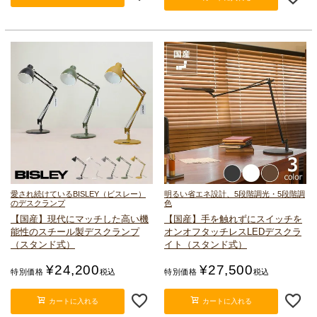
愛され続けているBISLEY（ビスレー）
明るい省エネ設計、5段階調光・5段階調
のデスクランプ
色
【国産】現代にマッチした高い機
【国産】手を触れずにスイッチを
能性の
スチール製デスクランプ
オンオフ
タッチレスLEDデスクラ
（スタンド式）
イト（スタンド式）
¥
24,200
¥
27,500
特別価格
税込
特別価格
税込
カートに入れる
カートに入れる