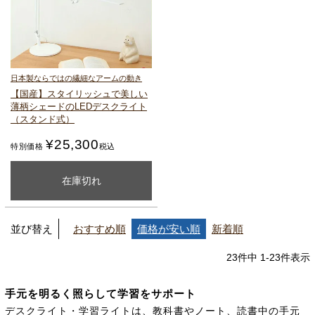
日本製ならではの繊細なアームの動き
【国産】スタイリッシュで美しい
薄柄シェードのLEDデスクライト
（スタンド式）
¥
25,300
特別価格
税込
カートに入れる
在庫切れ
並び替え
おすすめ順
価格が安い順
新着順
23
件中
1
-
23
件表示
手元を明るく照らして学習をサポート
デスクライト・学習ライトは、教科書やノート、読書中の手元