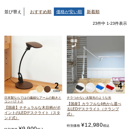
並び替え
おすすめ順
価格が安い順
新着順
23
件中
1
-
23
件表示
日本製ならではの繊細なアームの動きと
チラつかない太陽光のような光
コンパクトさ
【国産】カラフルな4色から選べ
【国産】ナチュラルな木目柄がポ
る
LEDデスクライト（クランプ
イントの
LEDデスクライト（スタ
式）
ンド式）
¥
12,980
特別価格
税込
¥
9,900