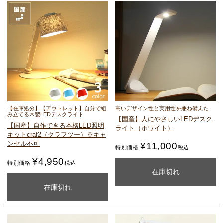
【在庫処分】【アウトレット】
自分で組
高いデザイン性と実用性を兼ね備えた
み立てる木製LEDデスクライト
【国産】人にやさしいLEDデスク
【国産】自作できる本格LED照明
ライト（ホワイト）
キット
craf2（クラフツー）
※キャ
ンセル不可
¥
11,000
特別価格
税込
¥
4,950
特別価格
税込
購入ページを見る
在庫切れ
カートに入れる
在庫切れ