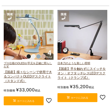
プロ仕様のOLEDが手元を正確に照らし
日本刀のような美しい照明
だす
【国産】手を触れずにスイッチを
【国産】様々なシーンで使用でき
オン・オフ
タッチレスLEDデスク
る
コンパクトOLEDデスクライト
ライト（クランプ式）
（スタンド式）
¥
35,200
特別価格
税込
¥
33,000
特別価格
税込
カートに入れる
カートに入れる