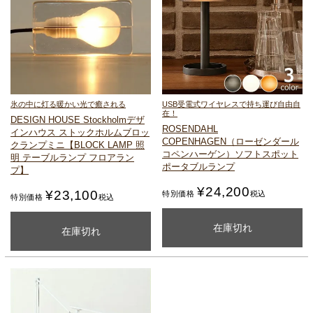
氷の中に灯る暖かい光で癒される
USB受電式ワイヤレスで持ち運び自由自
在！
DESIGN HOUSE Stockholm
デザ
ROSENDAHL
インハウス ストックホルム
ブロッ
COPENHAGEN（ローゼンダール
クランプミニ
【BLOCK LAMP 照
コペンハーゲン）
ソフトスポット
明 テーブルランプ フロアラン
ポータブルランプ
プ】
¥
24,200
¥
23,100
特別価格
税込
特別価格
税込
購入ページを見る
購入ページを見る
在庫切れ
在庫切れ