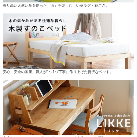
香り高い天然い草を使った「涼」を楽しむ、い草ラグ・花ござ。
安心・安全の国産。職人が1つ1つ丁寧に作り上げた贅沢なベッド。