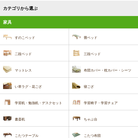
カテゴリから選ぶ
家具
すのこベッド
畳ベッド
二段ベッド
三段ベッド
マットレス
布団カバー・枕カバー・シーツ
い草ラグ・花ござ
寝ござ
学習机・勉強机・デスクセット
学習椅子・学習チェア
書斎机
ちゃぶ台
こたつテーブル
こたつ布団