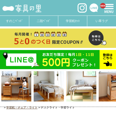
すのこﾍﾞｯﾄﾞ
二段ﾍﾞｯﾄﾞ
学習机ｾｯﾄ
い草ラグ
学習机・チェア・ライト
デスクライト・学習ライト