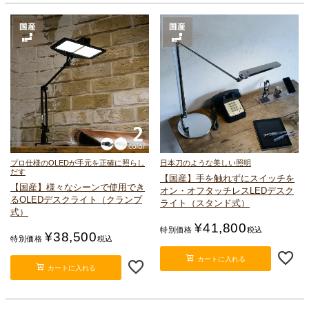
プロ仕様のOLEDが手元を正確に照らし
日本刀のような美しい照明
だす
【国産】手を触れずにスイッチを
【国産】様々なシーンで使用でき
オン・オフ
タッチレスLEDデスク
る
OLEDデスクライト（クランプ
ライト（スタンド式）
式）
¥
41,800
特別価格
税込
¥
38,500
特別価格
税込
カートに入れる
カートに入れる